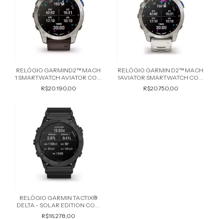
RELÓGIO GARMIND2™ MACH
RELÓGIO GARMIN D2™ MACH
1 SMARTWATCH AVIATOR COM
1AVIATOR SMARTWATCH COM
PULSEIRA DE COURO
PULSEIRA DE TITÂNIO
R$20.190,00
R$20.750,00
MARROM OXFORD 010-
VENTILADA 010-02582-50
02582-54
RELÓGIO GARMIN TACTIX®
DELTA - SOLAR EDITION COM
BALÍSTICA 010-02357-50
R$16.278,00