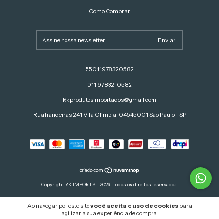
Como Comprar
55011978320582
011 97832-0582
Rkprodutosimportados@gmail.com
Rua fiandeiras 241 Vila Olímpia, 04545001 São Paulo - SP
Copyright RK IMPORTS - 2026. Todos os direitos reservados.
Ao navegar por este site
você aceita o uso de cookies
para
agilizar a sua experiência de compra.