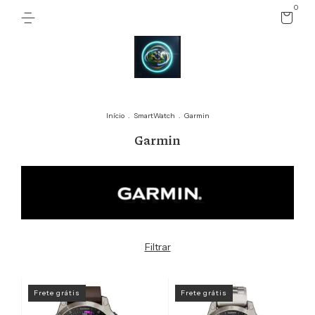
0
Início
.
SmartWatch
.
Garmin
Garmin
Filtrar
Frete grátis
Frete grátis