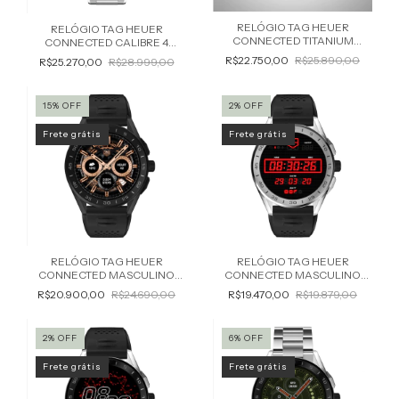
RELÓGIO TAG HEUER
RELÓGIO TAG HEUER
CONNECTED TITANIUM
CONNECTED CALIBRE 4
MASCULINO SBR8A80.BT6261
MASCULINO SBR8A10.BA0616
R$22.750,00
R$25.890,00
R$25.270,00
R$28.999,00
15
%
OFF
2
%
OFF
Frete grátis
Frete grátis
RELÓGIO TAG HEUER
RELÓGIO TAG HEUER
CONNECTED MASCULINO
CONNECTED MASCULINO
SBG8A80.BT6221
SBG8A12.BT6219
R$20.900,00
R$24.690,00
R$19.470,00
R$19.879,00
2
%
OFF
6
%
OFF
Frete grátis
Frete grátis