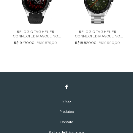
RELÓGIO TAG HEUER
RELÓGIO TAG HEUER
CONNECTED MASCULINO
CONNECTED MASCULINO
SBG8A10.BT6219
SBG8A10.BA0646
R$19.470,00
R$19.879,00
R$18.820,00
R$19.990,00
Início
Produtos
Contato
Política de Privacidade