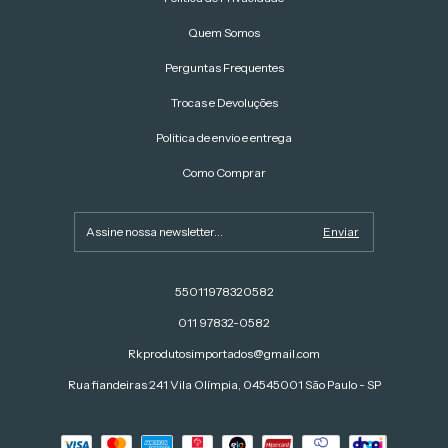
Quem Somos
Perguntas Frequentes
Trocas e Devoluções
Politica de envio e entrega
Como Comprar
55011978320582
011 97832-0582
Rkprodutosimportados@gmail.com
Rua fiandeiras 241 Vila Olímpia, 04545001 São Paulo - SP