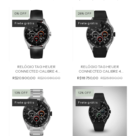
0
%
OFF
28
%
OFF
Frete grátis
Frete grátis
RELÓGIO TAG HEUER
RELÓGIO TAG HEUER
CONNECTED CALIBRE 4
CONNECTED CALIBRE 4
MASCULINO SBR8010.BC6608
MASCULINO SBR8A10.BT6259
R$20.900,00
R$20.980,00
R$18.750,00
R$25.890,00
13
%
OFF
12
%
OFF
Frete grátis
Frete grátis