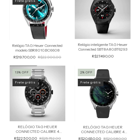
Frete grátis
Relógio inteligente TAG Heuer
Relógio TAG Heuer Connected
Connected SBT8A80.BT6293
modelo SBR8010.BC6608
R$27.490,00
R$19.700,00
R$22.900,00
13
%
OFF
2
%
OFF
Frete grátis
Frete grátis
RELÓGIO TAG HEUER
RELÓGIO TAG HEUER
CONNECTED CALIBRE 4
CONNECTED CALIBRE 4
MASCULINO SBR8010.BA0617
MASCULINO SBR8010.BT6255
R$22.500,00
R$25.752,00
R$20.650,00
R$20.980,00