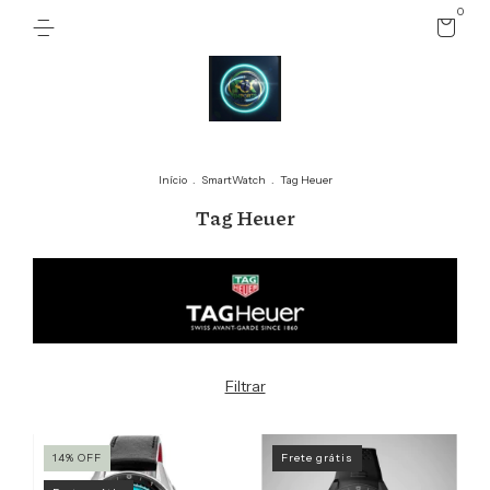
0
Início
.
SmartWatch
.
Tag Heuer
Tag Heuer
Filtrar
14
%
OFF
Frete grátis