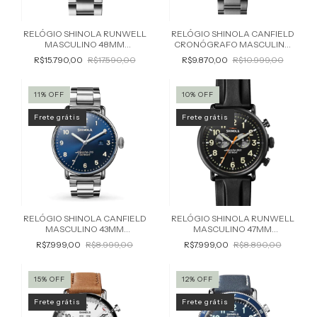
RELÓGIO SHINOLA RUNWELL
RELÓGIO SHINOLA CANFIELD
MASCULINO 48MM
CRONÓGRAFO MASCULINO
S0120224028
45MM S0120224031
R$15.790,00
R$17.590,00
R$9.870,00
R$10.999,00
11
%
OFF
10
%
OFF
Frete grátis
Frete grátis
RELÓGIO SHINOLA CANFIELD
RELÓGIO SHINOLA RUNWELL
MASCULINO 43MM
MASCULINO 47MM
S0120018331
S0120223878
R$7.999,00
R$8.999,00
R$7.999,00
R$8.890,00
15
%
OFF
12
%
OFF
Frete grátis
Frete grátis