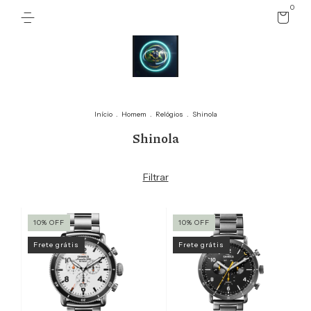
0
Início
.
Homem
.
Relógios
.
Shinola
Shinola
Filtrar
10
%
OFF
10
%
OFF
Frete grátis
Frete grátis