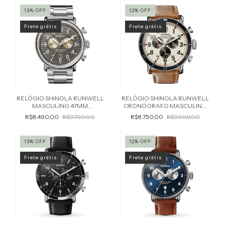
13
%
OFF
12
%
OFF
Frete grátis
Frete grátis
RELÓGIO SHINOLA RUNWELL
RELÓGIO SHINOLA RUNWELL
MASCULINO 47MM
CRONÓGRAFO MASCULINO
S0120161938
S0120183149
R$8.490,00
R$9.790,00
R$8.750,00
R$9.999,00
13
%
OFF
12
%
OFF
Frete grátis
Frete grátis