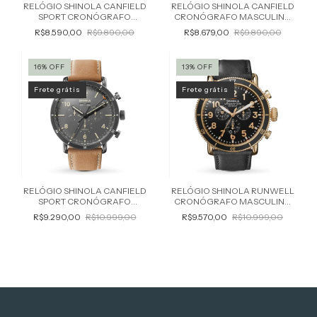
RELÓGIO SHINOLA CANFIELD
RELÓGIO SHINOLA CANFIELD
SPORT CRONÓGRAFO
CRONÓGRAFO MASCULINO
MASCULINO 43MM
43MM S0120001940
R$8.590,00
R$9.890,00
R$8.679,00
R$9.890,00
S0120089889
16
%
OFF
13
%
OFF
Frete grátis
Frete grátis
RELÓGIO SHINOLA CANFIELD
RELÓGIO SHINOLA RUNWELL
SPORT CRONÓGRAFO
CRONÓGRAFO MASCULINO
MASCULINO 45MM
48MM S0120044138
R$9.290,00
R$10.999,00
R$9.570,00
R$10.999,00
S0120089891