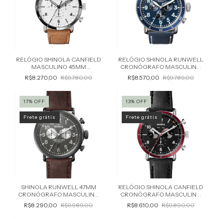
RELÓGIO SHINOLA CANFIELD
RELÓGIO SHINOLA RUNWELL
MASCULINO 45MM
CRONÓGRAFO MASCULINO
S0120141501
S0120194489
R$8.270,00
R$9.780,00
R$8.570,00
R$9.789,00
17
%
OFF
13
%
OFF
Frete grátis
Frete grátis
SHINOLA RUNWELL 47MM
RELÓGIO SHINOLA CANFIELD
CRONÓGRAFO MASCULINO
CRONÓGRAFO MASCULINO
S0120196379
45MM S0120208738
R$8.290,00
R$9.989,00
R$8.610,00
R$9.890,00