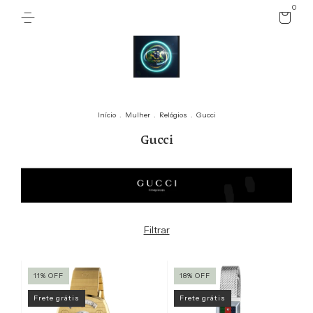
0
Início
.
Mulher
.
Relógios
.
Gucci
Gucci
Filtrar
11
%
OFF
18
%
OFF
Frete grátis
Frete grátis