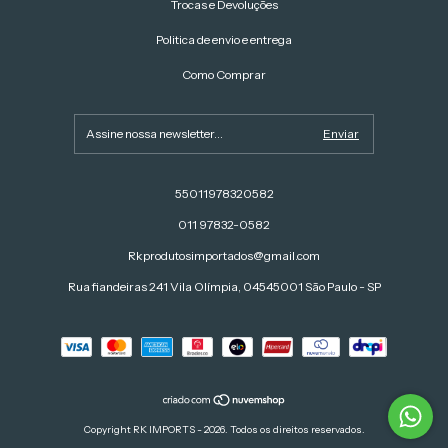
Trocas e Devoluções
Politica de envio e entrega
Como Comprar
55011978320582
011 97832-0582
Rkprodutosimportados@gmail.com
Rua fiandeiras 241 Vila Olímpia, 04545001 São Paulo - SP
Copyright RK IMPORTS - 2026. Todos os direitos reservados.