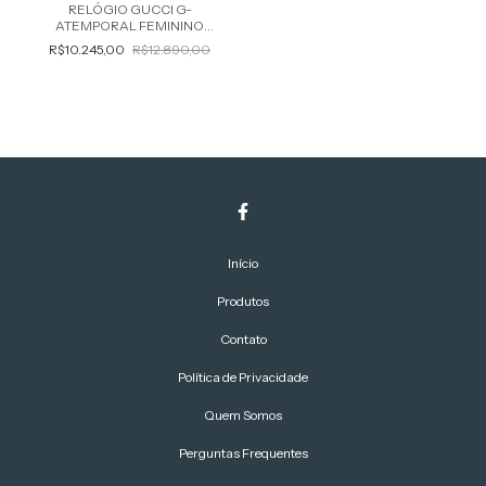
RELÓGIO GUCCI G-
ATEMPORAL FEMININO
YA1264038
R$10.245,00
R$12.890,00
Início
Produtos
Contato
Política de Privacidade
Quem Somos
Perguntas Frequentes