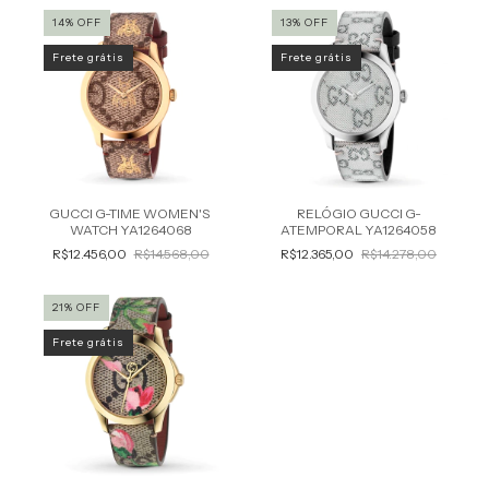
14
%
OFF
13
%
OFF
Frete grátis
Frete grátis
GUCCI G-TIME WOMEN'S
RELÓGIO GUCCI G-
WATCH YA1264068
ATEMPORAL YA1264058
R$12.456,00
R$14.568,00
R$12.365,00
R$14.278,00
21
%
OFF
Frete grátis