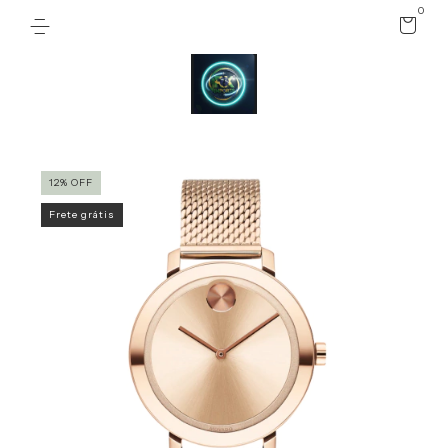
0
12
%
OFF
Frete grátis