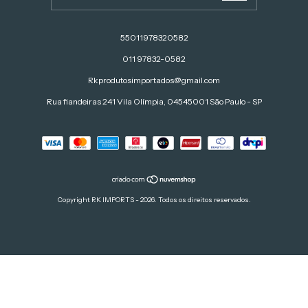
55011978320582
011 97832-0582
Rkprodutosimportados@gmail.com
Rua fiandeiras 241 Vila Olímpia, 04545001 São Paulo - SP
Copyright RK IMPORTS - 2026. Todos os direitos reservados.