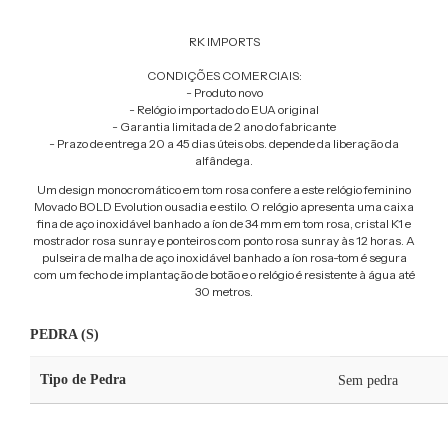
RK IMPORTS
CONDIÇÕES COMERCIAIS:
- Produto novo
- Relógio importado do EUA original
- Garantia limitada de 2 ano do fabricante
- Prazo de entrega 20 a 45 dias úteis obs. depende da liberação da
alfândega.
Um design monocromático em tom rosa confere a este relógio feminino
Movado BOLD Evolution ousadia e estilo. O relógio apresenta uma caixa
fina de aço inoxidável banhado a íon de 34 mm em tom rosa, cristal K1 e
mostrador rosa sunray e ponteiros com ponto rosa sunray às 12 horas. A
pulseira de malha de aço inoxidável banhado a íon rosa-tom é segura
com um fecho de implantação de botão e o relógio é resistente à água até
30 metros.
PEDRA (S)
Tipo de Pedra
Sem pedra