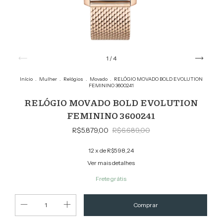
1
/
4
Início
.
Mulher
.
Relógios
.
Movado
.
RELÓGIO MOVADO BOLD EVOLUTION
FEMININO 3600241
RELÓGIO MOVADO BOLD EVOLUTION
FEMININO 3600241
R$5.879,00
R$6.689,00
12
x de
R$598,24
Ver mais detalhes
Frete grátis